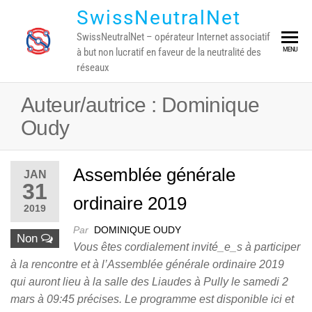
Skip
SwissNeutralNet
to
SwissNeutralNet – opérateur Internet associatif
the
MENU
à but non lucratif en faveur de la neutralité des
content
réseaux
Auteur/autrice :
Dominique
Oudy
Assemblée générale
JAN
31
ordinaire 2019
2019
Par
DOMINIQUE OUDY
Non
Vous êtes cordialement invité_e_s à participer
à la rencontre et à l’Assemblée générale ordinaire 2019
qui auront lieu à la salle des Liaudes à Pully le samedi 2
mars à 09:45 précises. Le programme est disponible ici et